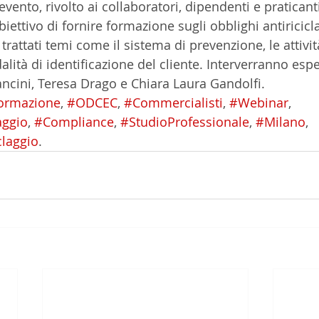
vento, rivolto ai collaboratori, dipendenti e praticanti
obiettivo di fornire formazione sugli obblighi antiricic
trattati temi come il sistema di prevenzione, le attività
alità di identificazione del cliente. Interverranno esper
ncini, Teresa Drago e Chiara Laura Gandolfi.
ormazione
, 
#ODCEC
, 
#Commercialisti
, 
#Webinar
, 
aggio
, 
#Compliance
, 
#StudioProfessionale
, 
#Milano
, 
claggio
.