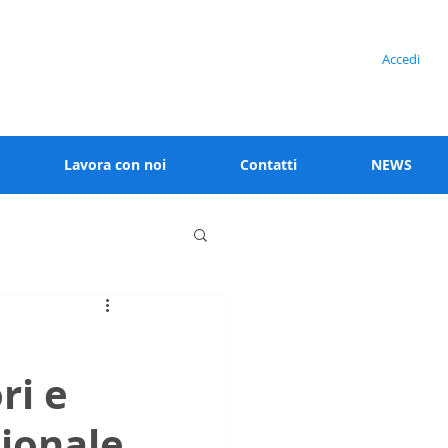
Serve assistenza?
Accedi
+39 02 91538 125
Lavora con noi
Contatti
NEWS
ri e
sionale