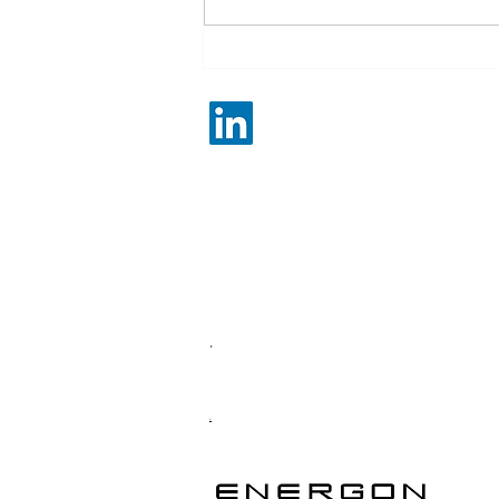
con il debito rateizzato
Energon S.R.L.
Sede Legale Via M. Pagano, 46 | 20145 Milano
Sede Operativa Viale Elvezia, 10 | 20145 Mila
RUI soc. A000642057 | RUI rsp. A000544724 
P.IVA 10978620960 | REA MI2570318 | SDI 2
EMAIL
amministrazione@rccommercialisti.it
PEC
energonassicurazioni@legalmail.it
Soggetto a vigilanza IVASS
https://servizi.ivass.it/RuirPubblica/
https://www.ivass.it/consumatori/reclami/inde
.
Privacy Policy Termini e Condizioni
​.
.