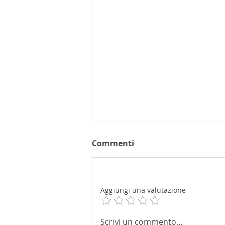
Commenti
Aggiungi una valutazione
Iva omessa, reato estinto
Scrivi un commento...