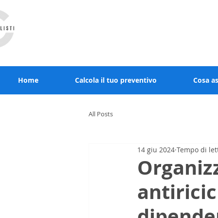
RCcommercialisti.it stai al sicuro, noi diamo
Home
Calcola il tuo preventivo
Cosa a
All Posts
14 giu 2024
Tempo di let
Organizz
antiricic
dipenden