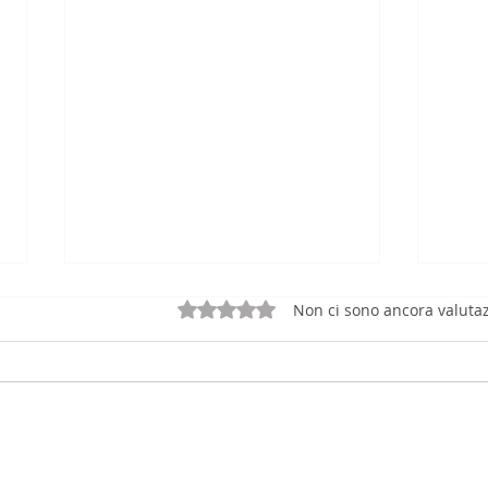
Valutazione 0 stelle su 5.
Non ci sono ancora valutaz
Riforma 231: Nuovi
Comp