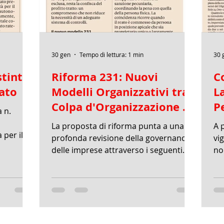
30 gen
Tempo di lettura: 1 min
30 
stinto
Riforma 231: Nuovi
C
zato
Modelli Organizzativi tra
L
Colpa d'Organizzazione e
P
 n.
Procedure di Remediation
d
La proposta di riforma punta a una
A 
 per il
profonda revisione della governance
vi
#IVA a
delle imprese attraverso i seguenti
no
tema
pilastri: * Ridefinizione della "Colpa di
im
24**). Il
Organizzazione": La responsabilità
co
e
dell'ente viene definita come l'effetto
pr
della mancata adozione o
pr
ù
dell'inefficace attuazione di un
ec
favor
modello idoneo a prevenire reati della
L'a