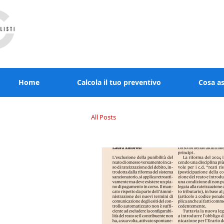
RCcommercialisti.it stai al sicuro, noi diamo
Home
Calcola il tuo preventivo
Cosa a
All Posts