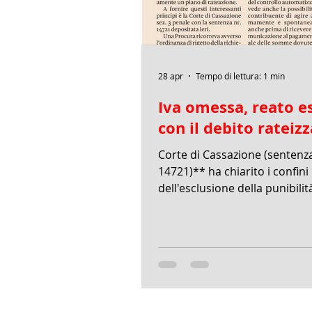
28 apr
Tempo di lettura: 1 min
Iva omessa, reato e
con il debito rateiz
Corte di Cassazione (sentenza
14721)** ha chiarito i confini
dell'esclusione della punibilità
reato di omesso versamento 
seguito della riforma del sis
sanzionatorio (**Dlgs n. 87/20
punto centrale della decision
stabilisce che: * **Retroattività:** La
nuova disciplina, essendo pi
favorevole al contribuente (*