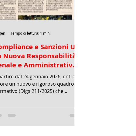
gen
Tempo di lettura: 1 min
ompliance e Sanzioni UE:
a Nuova Responsabilità
enale e Amministrativa
elle Imprese
partire dal 24 gennaio 2026, entra in
gore un nuovo e rigoroso quadro
rmativo (Dlgs 211/2025) che
pone a imprese, banche e operatori
mmerciali l’obbligo di aggiornare i
opri modelli di conformità per
evenire la violazione delle sanzioni
onomiche UE e dell’export control.
rticolo evidenzia tre punti critici: *