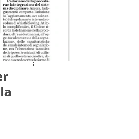
er
la