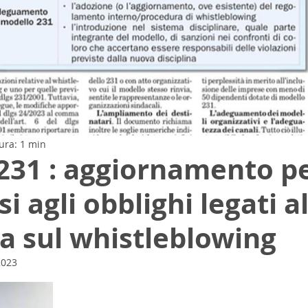
ura: 1 min
231 : aggiornamento p
i agli obblighi legati al
na sul whistleblowing
2023
elle su 5.