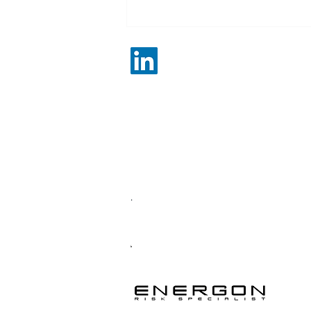
Energon S.R.L.
Sede Legale Via M. Pagano, 46 | 20145 Milano
Sede Operativa Viale Elvezia, 10 | 20145 Mila
RUI soc. A000642057 | RUI rsp. A000544724 
P.IVA 10978620960 | REA MI2570318 | SDI 2
EMAIL
amministrazione@rccommercialisti.it
PEC
energonassicurazioni@legalmail.it
Soggetto a vigilanza IVASS
https://servizi.ivass.it/RuirPubblica/
https://www.ivass.it/consumatori/reclami/inde
.
Privacy Policy Termini e Condizioni
​.
.