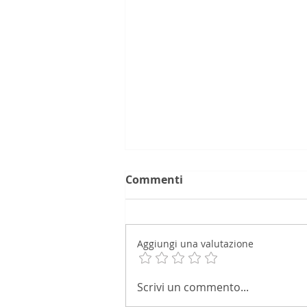
Commenti
Aggiungi una valutazione
Iva omessa, reato estinto
Scrivi un commento...
con il debito rateizzato