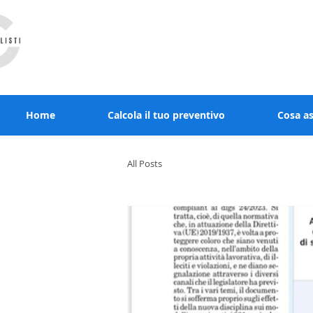
RCcommercialisti.it stai al sicuro, noi diamo
Home
Calcola il tuo preventivo
Cosa a
All Posts