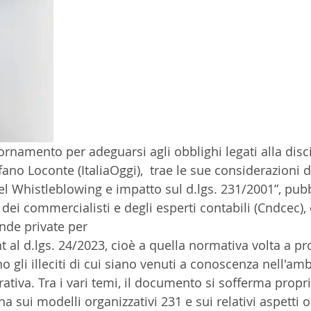
iornamento per adeguarsi agli obblighi legati alla disci
fano Loconte (ItaliaOggi),  trae le sue considerazioni
el Whistleblowing e impatto sul d.lgs. 231/2001”, pubb
dei commercialisti e degli esperti contabili (Cndcec), 
ende private per
 al d.lgs. 24/2023, cioè a quella normativa volta a pr
 gli illeciti di cui siano venuti a conoscenza nell'amb
rativa. Tra i vari temi, il documento si sofferma proprio
a sui modelli organizzativi 231 e sui relativi aspetti o