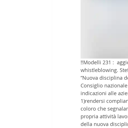
‼️Modelli 231 :  agg
whistleblowing. Ste
“Nuova disciplina d
Consiglio nazionale 
indicazioni alle azi
1)rendersi compliant
coloro che segnalano
propria attività lavo
della nuova disciplin