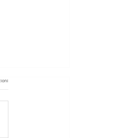
ioni
liance e Sanzioni UE:
uova Responsabilità