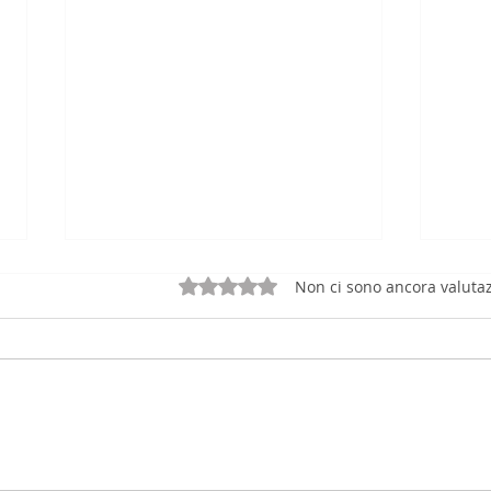
Valutazione 0 stelle su 5.
Non ci sono ancora valutaz
Riforma 231: Nuovi
Comp
Modelli Organizzativi tra
La N