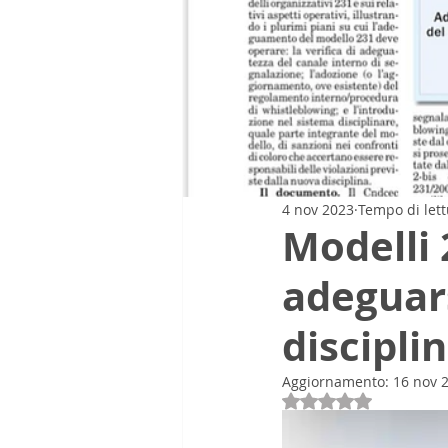
4 nov 2023
Tempo di lett
Modelli 
adeguars
discipli
Aggiornamento:
16 nov 
Valutazione NaN st