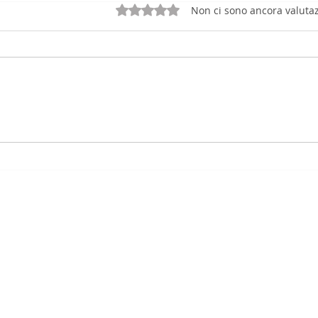
Valutazione 0 stelle su 5.
Non ci sono ancora valutaz
Riforma 231: Nuovi
Comp
Modelli Organizzativi tra
La N
Colpa d'Organizzazione e
Pena
Procedure di Remediation
dell
no
|
UD337X