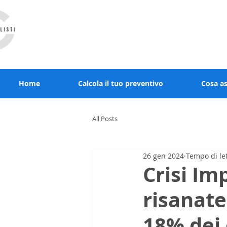
RCcommercialisti.it stai al sicuro, noi diamo
Home
Calcola il tuo preventivo
Cosa a
All Posts
26 gen 2024
Tempo di le
Crisi Im
risanate
18% dei 