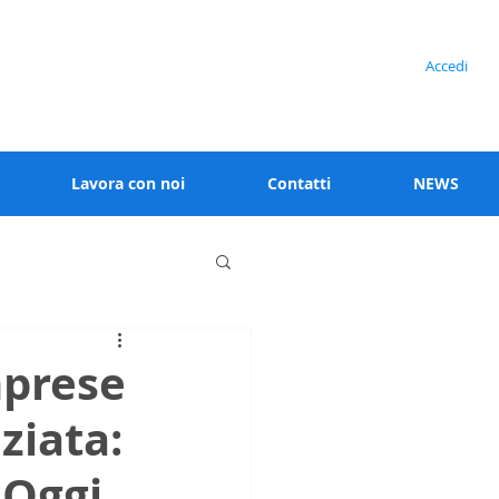
Serve assistenza?
Accedi
+39 02 91538 125
Lavora con noi
Contatti
NEWS
mprese
ziata:
 Oggi