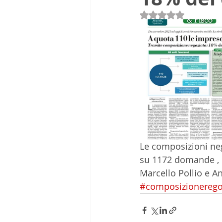
Valutazione NaN st
Le composizioni neg
su 1172 domande , 
Marcello Pollio e An
#composizionerego