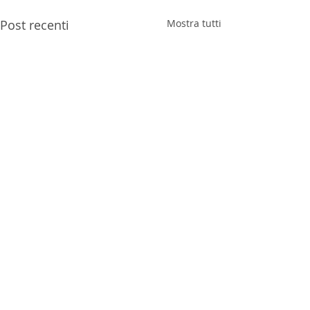
Post recenti
Mostra tutti
Commenti
0.0/5 (0)