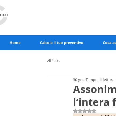
RCcommercialisti.it stai al sicuro, noi diamo
Home
Calcola il tuo preventivo
Cosa a
All Posts
30 gen
Tempo di lettura:
Assonime
l’intera 
Valutazione NaN st