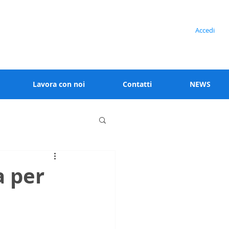
Serve assistenza?
Accedi
+39 02 91538 125
Lavora con noi
Contatti
NEWS
a per