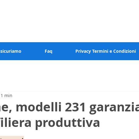
 valore al tuo tempo
ssicuriamo
Faq
Privacy Termini e Condizioni
 1 min
, modelli 231 garanzi
filiera produttiva
elle su 5.