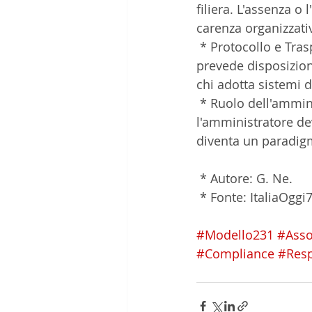
filiera. L'assenza o
carenza organizzativ
 * Protocollo e Trasparenza: È stato formalizzato un protocollo presso il Tribunale che 
prevede disposizion
chi adotta sistemi di
 * Ruolo dell'amministratore giudiziario: In caso di misure di prevenzione antimafia, 
l'amministratore dev
diventa un paradigm
 * Autore: G. Ne.
 * Fonte: ItaliaOggi
#Modello231
#Ass
#Compliance
#Resp