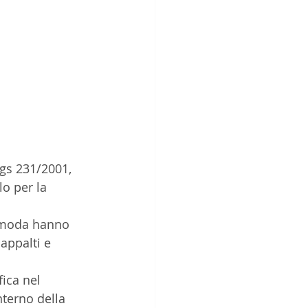
lgs 231/2001, 
o per la 
appalti e 
terno della 