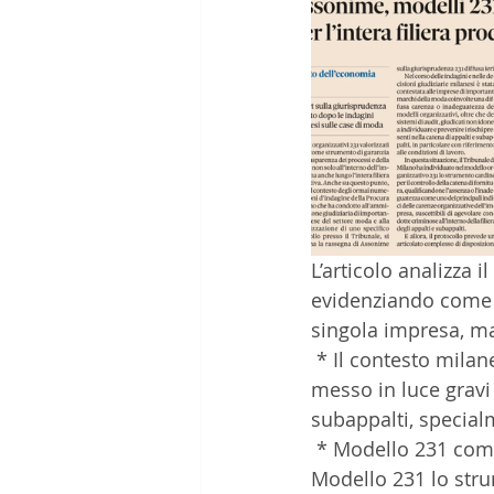
L’articolo analizza 
evidenziando come i 
singola impresa, ma 
 * Il contesto milanese: Le indagini della Procura di Milano sulle case di moda hanno 
messo in luce gravi 
subappalti, special
 * Modello 231 come strumento di controllo: Il Tribunale di Milano identifica nel 
Modello 231 lo stru