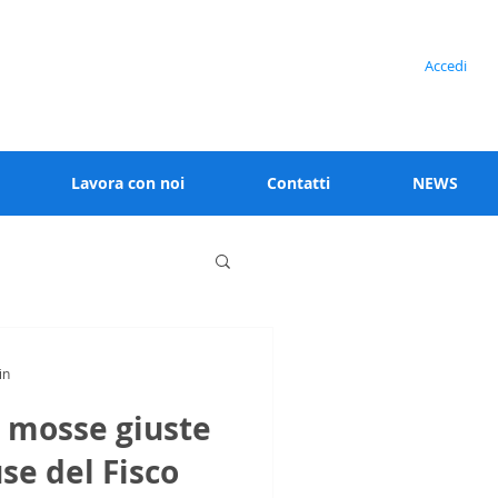
Serve assistenza?
Accedi
+39 02 91538 125
Lavora con noi
Contatti
NEWS
in
le mosse giuste
se del Fisco