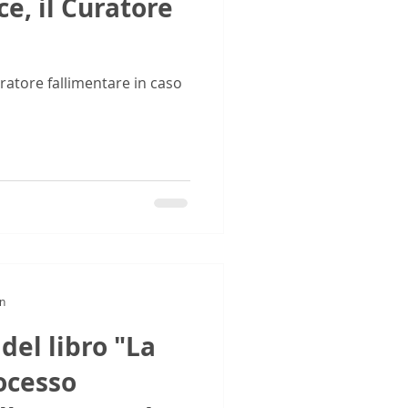
e, il Curatore
uratore fallimentare in caso
in
del libro "La
ocesso