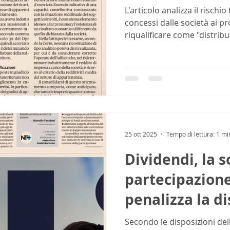
L'articolo analizza il rischio 
concessi dalle società ai pr
riqualificare come "distribuz
tassabili diversamente), se
dovuta accuratezza. Per pr
l'articolo sottolinea l'importanza di: * Fo
Adottare le formalità neces
scritture contabili e contra
25 ott 2025
Tempo di lettura: 1 mi
Dividendi, la s
partecipazione
penalizza la d
alle società re
Secondo le disposizioni del