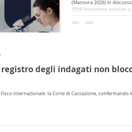
(Manovra 2026) in discussio
2026 l'esenzione parziale s
alle società residenti in Ita
diretta nel capitale della s
almeno del 10%. La soglia v
partecipazioni indirette de
controllate con maggiorazion
Questa novità, che mira ad 
n
italiana alla
l registro degli indagati non bloc
Fisco internazionale: la Corte di Cassazione, confermando le