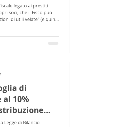
fiscale legato ai prestiti
opri soci, che il Fisco può
ioni di utili velate" (e quindi
 non sono gestiti con la
evenire contenziosi,
rmalizzazione:
sarie (delibere assembleari,
tti) per dimostrare
l'esistenza di un vero prestito. * Capacit
n
oglia di
 al 10%
istribuzione
sidenti
la Legge di Bilancio