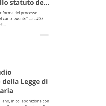
llo statuto del
 riforma del processo
del contribuente" La LUISS
l...
udio
 della Legge di
aria
Milano, in collaborazione con