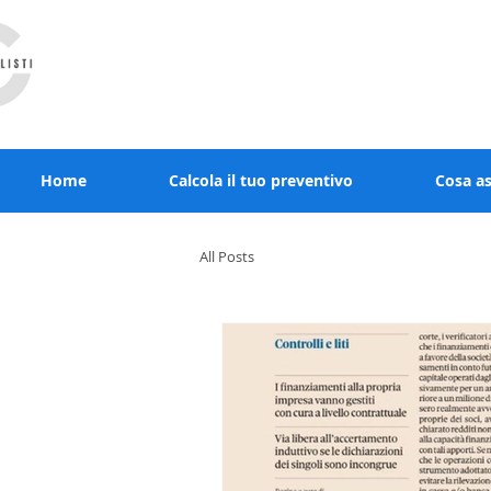
RCcommercialisti.it stai al sicuro, noi diamo
Home
Calcola il tuo preventivo
Cosa a
All Posts