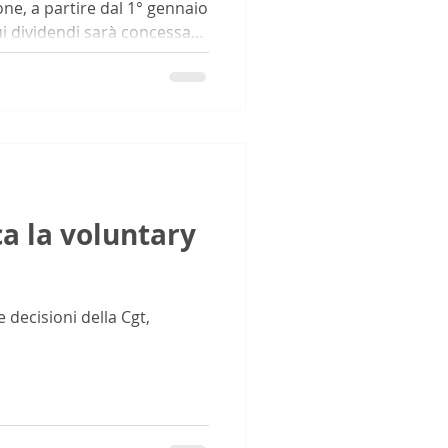
ne, a partire dal 1° gennaio
ui dividendi sarà concessa
lia solo se la partecipazione
ocietà che distribuisce è
ale anche per le
tenute tramite società
e dei diritti di voto.
allineare la normativa
ca la voluntary
 decisioni della Cgt,