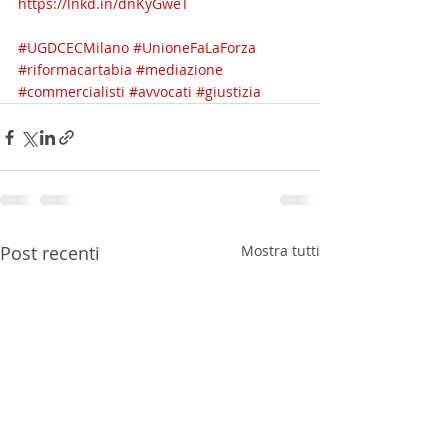
https://lnkd.in/dnKyGweT
#UGDCECMilano
#UnioneFaLaForza
#riformacartabia
#mediazione
#commercialisti
#avvocati
#giustizia
Post recenti
Mostra tutti