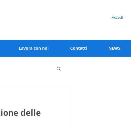
Serve assistenza?
Accedi
+39 02 91538 125
Lavora con noi
Contatti
NEWS
tione delle