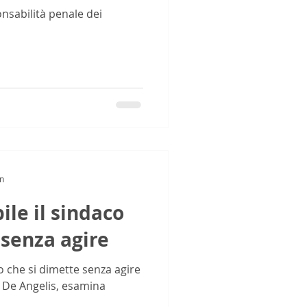
onsabilità penale dei
in
ile il sindaco
 senza agire
o che si dimette senza agire
no De Angelis, esamina