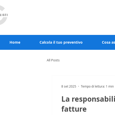
RCcommercialisti.it stai al sicuro, noi diamo
Home
Calcola il tuo preventivo
Cosa a
All Posts
8 set 2025
Tempo di lettura: 1 min
La responsabil
fatture