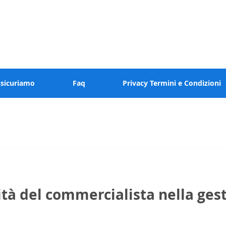
 valore al tuo tempo
ssicuriamo
Faq
Privacy Termini e Condizioni
ità del commercialista nella ges