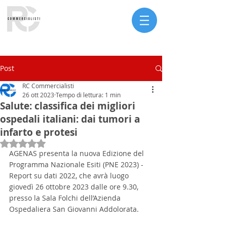
Serve assistenza?
Post
RC Commercialisti
26 ott 2023
Tempo di lettura: 1 min
Salute: classifica dei migliori
ospedali italiani: dai tumori a
infarto e protesi
Valutazione NaN stelle su 5.
AGENAS presenta la nuova Edizione del 
Programma Nazionale Esiti (PNE 2023) - 
Report su dati 2022, che avrà luogo 
giovedì 26 ottobre 2023 dalle ore 9.30, 
presso la Sala Folchi dell’Azienda 
Ospedaliera San Giovanni Addolorata.