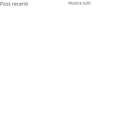
Post recenti
Mostra tutti
Commenti
0.0/5 (0)