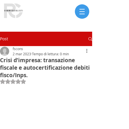
Serve assistenza?
Post
fscons
2 mar 2023
Tempo di lettura: 0 min
Crisi d’impresa: transazione
fiscale e autocertificazione debiti
fisco/Inps.
Valutazione NaN stelle su 5.