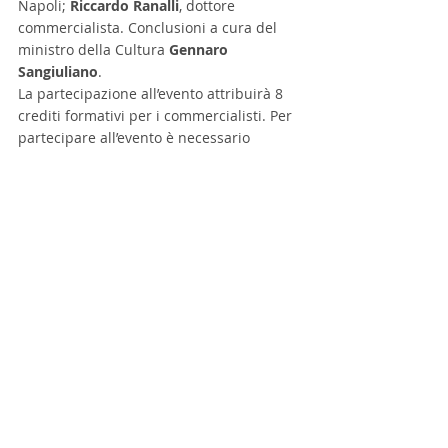
Napoli; 
Riccardo Ranalli
, dottore 
commercialista. Conclusioni a cura del 
ministro della Cultura 
Gennaro 
Sangiuliano
.
La partecipazione all’evento attribuirà 8 
crediti formativi per i commercialisti. Per 
partecipare all’evento è necessario 
prenotarsi al link 
Home Page – Eventi del 
Consiglio Nazionale Commercialisti
.
Post recenti
Mostra tutti