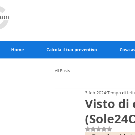
RCcommercialisti.it stai al sicuro, noi diamo
Home
Calcola il tuo preventivo
Cosa a
All Posts
3 feb 2024
Tempo di lett
Visto di
(Sole24
Valutazione NaN st