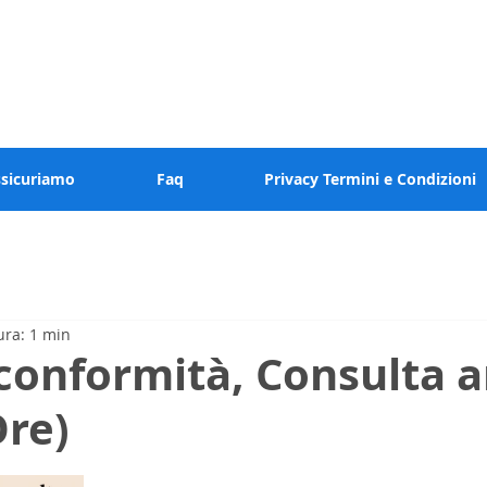
 valore al tuo tempo
ssicuriamo
Faq
Privacy Termini e Condizioni
ura: 1 min
 conformità, Consulta a
Ore)
elle su 5.