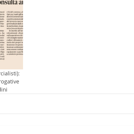
alisti):
rogative
dini