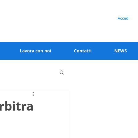
Serve assistenza?
Accedi
+39 02 91538 125
Lavora con noi
Contatti
NEWS
rbitra