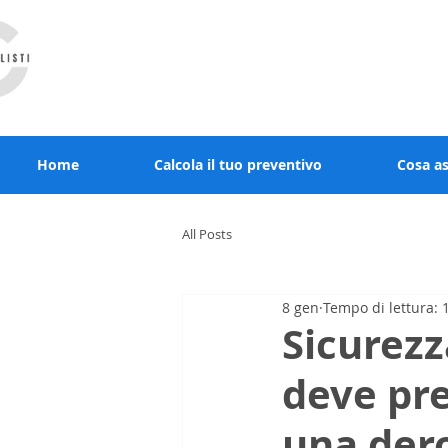
RCcommercialisti.it stai al sicuro, noi diamo
Home
Calcola il tuo preventivo
Cosa a
All Posts
8 gen
Tempo di lettura: 
Sicurezz
deve pre
una dero