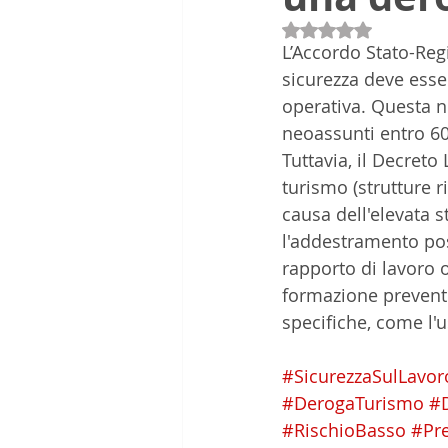
Valutazione NaN st
L’Accordo Stato-Reg
sicurezza deve esser
operativa. Questa n
neoassunti entro 60 
Tuttavia, il Decreto
turismo (strutture ri
causa dell'elevata s
l'addestramento pos
rapporto di lavoro o
formazione preventiv
specifiche, come l'u
#SicurezzaSulLavor
#DerogaTurismo
#
#RischioBasso
#Pr