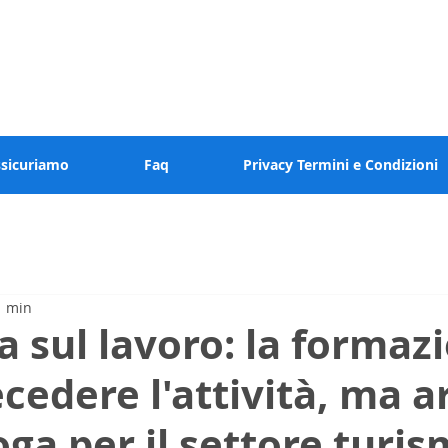
 valore al tuo tempo
ssicuriamo
Faq
Privacy Termini e Condizioni
1 min
a sul lavoro: la formaz
cedere l'attività, ma a
ga per il settore turis