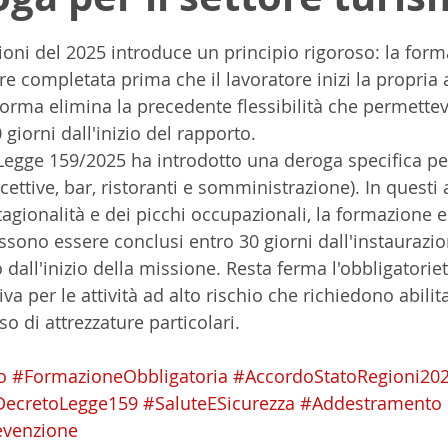
elle su 5.
ioni del 2025 introduce un principio rigoroso: la form
e completata prima che il lavoratore inizi la propria a
orma elimina la precedente flessibilità che permettev
giorni dall'inizio del rapporto.
 Legge 159/2025 ha introdotto una deroga specifica per 
cettive, bar, ristoranti e somministrazione). In questi 
tagionalità e dei picchi occupazionali, la formazione e
sono essere conclusi entro 30 giorni dall'instaurazio
 dall'inizio della missione. Resta ferma l'obbligatoriet
a per le attività ad alto rischio che richiedono abilita
so di attrezzature particolari.
o
#FormazioneObbligatoria
#AccordoStatoRegioni20
DecretoLegge159
#SaluteESicurezza
#Addestramento
evenzione