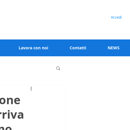
Serve assistenza?
Accedi
+39 02 91538 125
Lavora con noi
Contatti
NEWS
ione
rriva
mo.