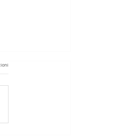
ioni
liance e Sanzioni UE:
uova Responsabilità
le e Amministrativa
e Imprese