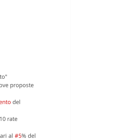
to"
uove proposte 
ento
 del 
ri al 
#5
% del 