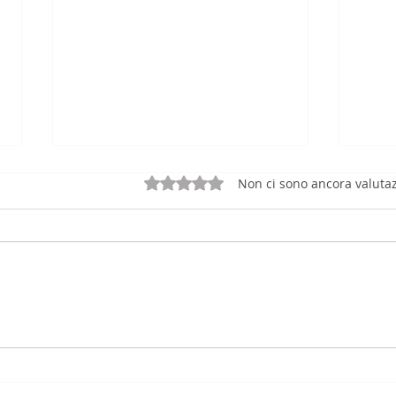
Valutazione 0 stelle su 5.
Non ci sono ancora valutaz
Riforma 231: Nuovi
Comp
Modelli Organizzativi tra
La N
Colpa d'Organizzazione e
Pena
Procedure di Remediation
dell