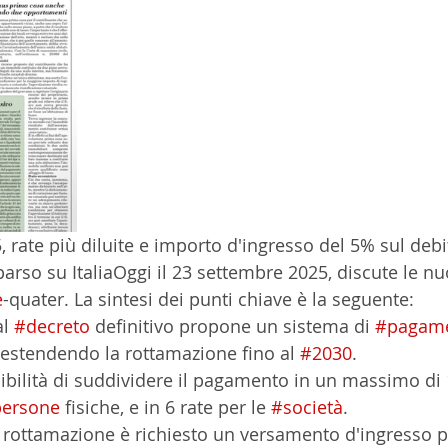
 rate più diluite e importo d'ingresso del 5% sul debi
parso su ItaliaOggi il 23 settembre 2025, discute le n
e
-quater. La sintesi dei punti chiave è la seguente:
l 
#decreto
 definitivo propone un sistema di 
#pagam
, estendendo la rottamazione fino al 
#2030
.
ersone
 fisiche, e in 6 rate per le 
#società
.
a rottamazione è richiesto un versamento d'ingresso pa