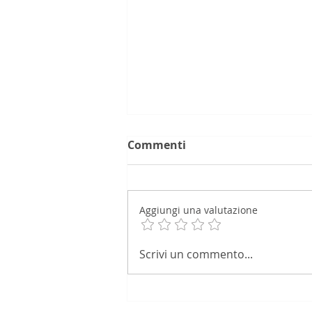
Commenti
Aggiungi una valutazione
Iva omessa, reato estinto
Scrivi un commento...
con il debito rateizzato