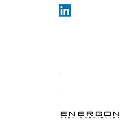
Energon S.R.L.
Sede Legale Via M. Pagano, 46 | 20145 Milano
Sede Operativa Viale Elvezia, 10 | 20145 Mila
RUI soc. A000642057 | RUI rsp. A000544724 
P.IVA 10978620960 | REA MI2570318 | SDI 2
EMAIL
amministrazione@rccommercialisti.it
PEC
energonassicurazioni@legalmail.it
Soggetto a vigilanza IVASS
https://servizi.ivass.it/RuirPubblica/
https://www.ivass.it/consumatori/reclami/inde
.
Privacy Policy Termini e Condizioni
​.
.