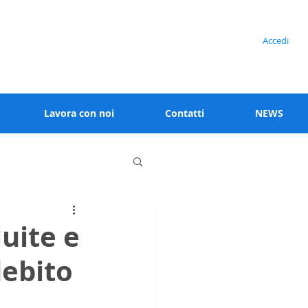
Serve assistenza?
Accedi
+39 02 91538 125
Lavora con noi
Contatti
NEWS
uite e
debito