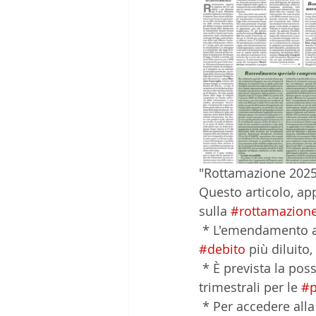
"Rottamazione 2025,
Questo articolo, ap
sulla 
#rottamazion
 * L'emendamento a
#debito
 più diluito
 * È prevista la possibilità di suddividere il pagamento in un massimo di 10 rate 
trimestrali per le 
#p
 * Per accedere all