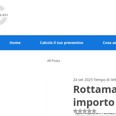
RCcommercialisti.it stai al sicuro, noi diamo
Home
Calcola il tuo preventivo
Cosa a
All Posts
24 set 2025
Tempo di let
Rottamaz
importo 
Valutazione NaN st